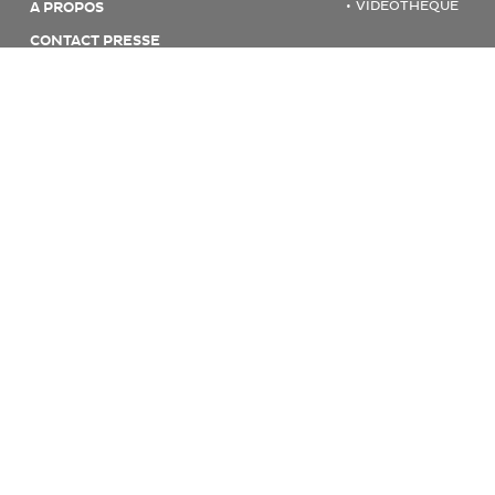
VIDÉOTHÈQUE
A PROPOS
CONTACT PRESSE
© 2026 CHRONOPOST
MENTIONS LÉGALES & CGU
POLITIQUE INFORMATIQUE ET LIBERTÉ
COOKIES