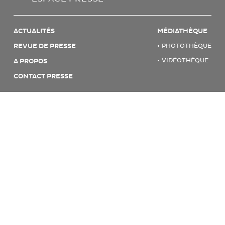
ACTUALITÉS
MÉDIATHÈQUE
REVUE DE PRESSE
PHOTOTHÈQUE
VIDÉOTHÈQUE
A PROPOS
CONTACT PRESSE
© 2026 CHRONOPOST
MENTIONS LÉGALES & CGU
POLITIQUE INFORMATIQUE ET LIBERTÉ
COOKIES