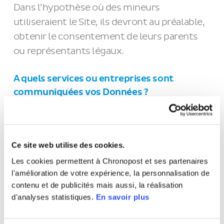
Dans l’hypothèse où des mineurs
utiliseraient le Site, ils devront au préalable,
obtenir le consentement de leurs parents
ou représentants légaux.
A quels services ou entreprises sont
communiquées vos Données ?
Vos Données sont susceptibles d’être
transmises :
Ce site web utilise des cookies.
A des services internes de Chronopost :
Les cookies permettent à Chronopost et ses partenaires
les directions qui sont en charge de
l'amélioration de votre expérience, la personnalisation de
l’exécution du contenu du Site.
contenu et de publicités mais aussi, la réalisation
d'analyses statistiques.
En savoir plus
A des prestataires externes de
Chronopost avec lesquels nous signons