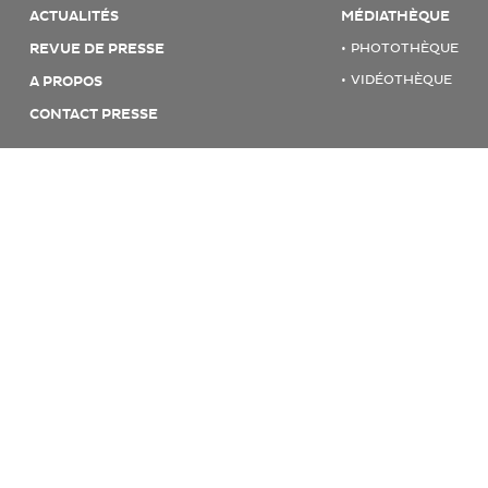
ACTUALITÉS
MÉDIATHÈQUE
REVUE DE PRESSE
PHOTOTHÈQUE
VIDÉOTHÈQUE
A PROPOS
CONTACT PRESSE
© 2026 CHRONOPOST
MENTIONS LÉGALES & CGU
POLITIQUE INFORMATIQUE ET LIBERTÉ
COOKIES