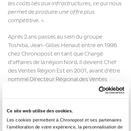
les coûts liés aux infrastructures, ce qui nous
permet de produire une offre plus
compétitive. ».
Après 2 ans passés au sein du groupe
Toshiba, Jean-Gilles Henaut entre en 1996
chez Chronopost en tant que Chargé
d’affaires de la région Nord
.
Il devient Chef
des Ventes Région Est en 2001, avant d’être
nommé Directeur Régional des Ventes
Région Nord-Est en 2006, puis Directeur
national des ventes en 2014.
Ce site web utilise des cookies.
Les cookies permettent à Chronopost et ses partenaires
< COMMUNIQUÉ
COMMUNIQUÉ
PRÉCÉDENT
SUIVANT >
l'amélioration de votre expérience, la personnalisation de