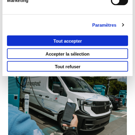
Marketing
Paramètres
Tout accepter
Ces articles pourraient vous
intéresser
Accepter la sélection
Tout refuser