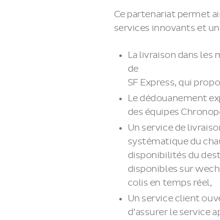
Ce partenariat permet ai
services innovants et un
La livraison dans les 
de
SF Express, qui propos
Le dédouanement expr
des équipes Chronopos
Un service de livraiso
systématique du chauf
disponibilités du des
disponibles sur wech
colis en temps réel,
Un service client ou
d’assurer le service 