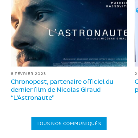
8 FÉVRIER 2023
2
Chronopost, partenaire officiel du
C
dernier film de Nicolas Giraud
p
“L’Astronaute”
TOUS NOS COMMUNIQUÉS