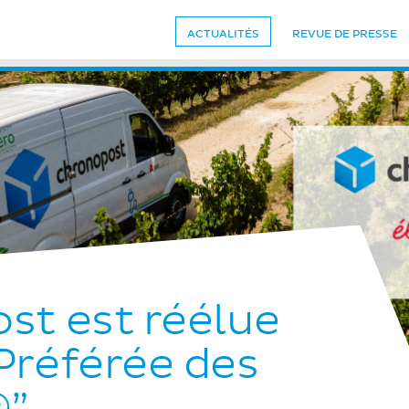
ACTUALITÉS
REVUE DE PRESSE
st est réélue
Préférée des
®”