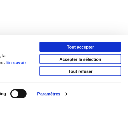
Tout accepter
 la
QUE
Accepter la sélection
LINKEDIN
ues.
En savoir
HÈQUE
FACEBOOK
Tout refuser
ÈQUE
TWITTER
INSTAGRAM
YOUTUBE
ing
Paramètres