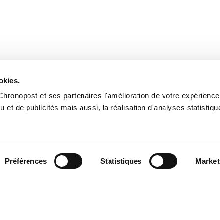
okies.
hronopost et ses partenaires l'amélioration de votre expérience,
ACTUALITÉS
MÉDIATHÈ
 et de publicités mais aussi, la réalisation d'analyses statistiq
REVUE DE PRESSE
PHOTOT
A PROPOS
VIDÉOTH
CONTACT PRESSE
Préférences
Statistiques
Market