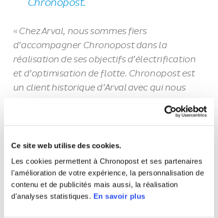
Chronopost
.
«
Chez Arval, nous sommes fiers
d’accompagner Chronopost dans la
réalisation de ses objectifs d’électrification
et d’optimisation de flotte. Chronopost est
un client historique d’Arval avec qui nous
avons une relation commerciale forte et que
nous accompagnons dans la transition
énergétique en leur proposant, au travers de
Ford, des solutions innovantes et adaptées.
Ce site web utilise des cookies.
La satisfaction client est au cœur de notre
Les cookies permettent à Chronopost et ses partenaires
stratégie et nous sommes ravis d’avoir été
l'amélioration de votre expérience, la personnalisation de
contenu et de publicités mais aussi, la réalisation
aux côtés de Chronopost pour réduire
d'analyses statistiques.
En savoir plus
l’impact environnemental de leurs livraisons,
partout en France. »
déclare
Alexis Bielefeld