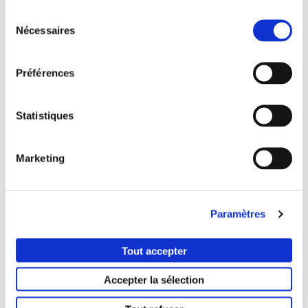
– Directeur de Réseau – Grandes Flottes &
Sélection
Nécessaires
du
DOM, Arval France
consentement
Préférences
Voir la vidéo
Statistiques
Marketing
< COMMUNIQUÉ
COMMUNIQUÉ
PRÉCÉDENT
SUIVANT >
Paramètres
CONTACT
Tout accepter
PRESSE
Accepter la sélection